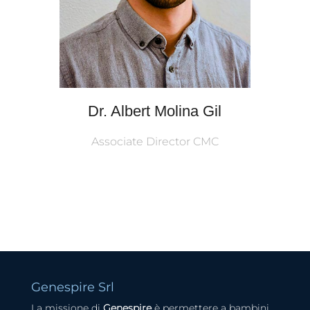
Dr. Albert Molina Gil
Associate Director CMC
Genespire Srl
La missione di
Genespire
è permettere a bambini